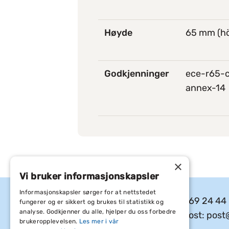
Høyde
65 mm (hö
Godkjenninger
ece-r65-c
annex-14
×
Vi bruker informasjonskapsler
Informasjonskapsler sørger for at nettstedet
Quipd AS
Tel: 69 24 44
fungerer og er sikkert og brukes til statistikk og
analyse. Godkjenner du alle, hjelper du oss forbedre
Org nr: 965 395 830
E-post: post
brukeropplevelsen.
Les mer i vår