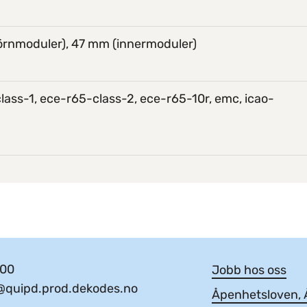
rnmoduler), 47 mm (innermoduler)
lass-1, ece-r65-class-2, ece-r65-10r, emc, icao-
 00
Jobb hos oss
@quipd.prod.dekodes.no
Åpenhetsloven, Å