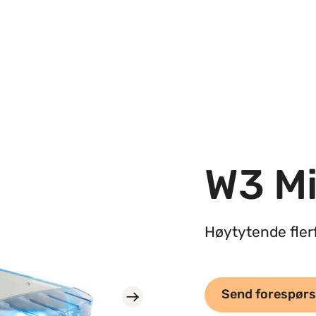
W3 Mi
Høytytende fler
Send forespørs