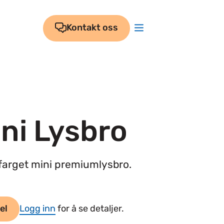
Kontakt oss
ni Lysbro
farget mini premiumlysbro.
el
Logg inn
for å se detaljer.