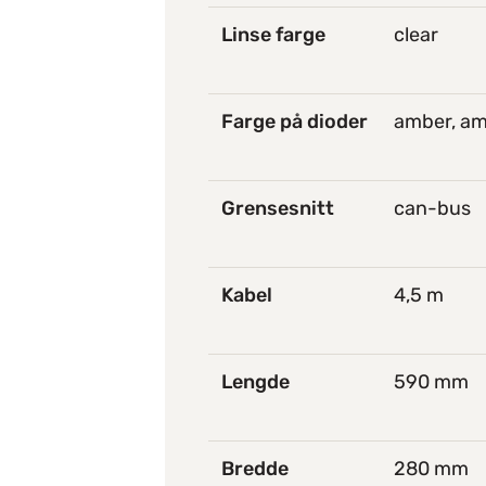
Linse farge
clear
Farge på dioder
amber, am
Grensesnitt
can-bus
Kabel
4,5 m
Lengde
590 mm
Bredde
280 mm