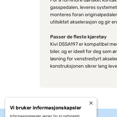
For å forhindre uønsket kontak
gasspedalen, leveres systeme
monteres foran originalpedalen
utilsiktet akselerasjon og gir e
Passer de fleste kjøretøy
Kivi DSSA197 er kompatibel m
biler, og er ideell for deg som ø
løsning for venstrestyrt aksel
konstruksjonen sikrer lang levet
×
Vi bruker informasjonskapsler
Informasjonskapsler sørger for at nettstedet