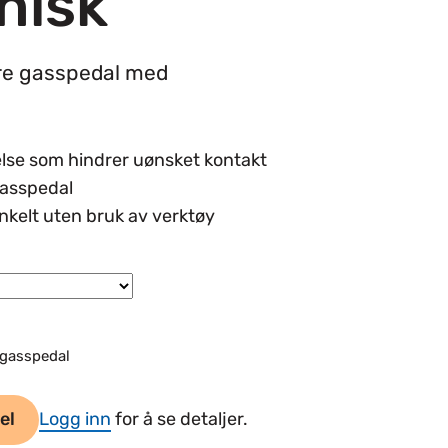
nisk
re gasspedal med
lse som hindrer uønsket kontakt
gasspedal
kelt uten bruk av verktøy
 gasspedal
el
Logg inn
for å se detaljer.