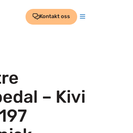
Kontakt oss
re
edal – Kivi
197