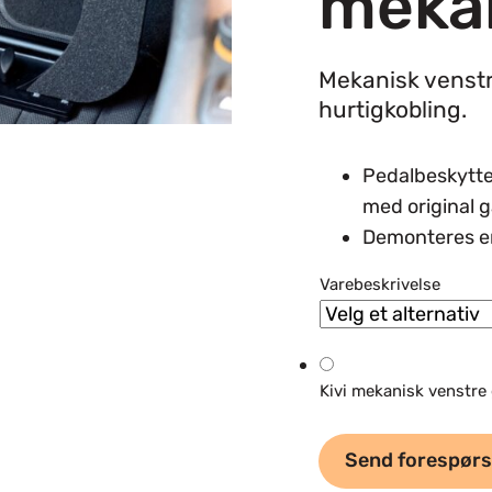
meka
Mekanisk venst
hurtigkobling.
Pedalbeskytte
med original 
Demonteres en
Varebeskrivelse
Kivi mekanisk venstre
Send forespørs