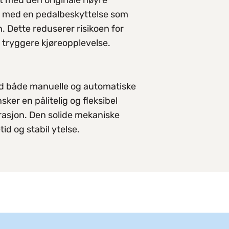
t med den originale høyre
t med en pedalbeskyttelse som
. Dette reduserer risikoen for
n tryggere kjøreopplevelse.
ed både manuelle og automatiske
nsker en pålitelig og fleksibel
erasjon. Den solide mekaniske
id og stabil ytelse.