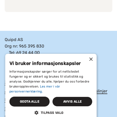
Quipd AS
Org nr: 965 395 830
Tel: 69 24 44 00
×
E-post: post@quipd.no
Vi bruker informasjonskapsler
Facebook
Linkedin
Instagram
Informasjonskapsler sørger for at nettstedet
fungerer og er sikkert og brukes til statistikk og
analyse. Godkjenner du alle, hjelper du oss forbedre
Jobb hos oss
brukeropplevelsen.
Les mer i vår
Åpenhetsloven, Årsrapporter og etiske retningslinjer
personvernerklæring.
Informasjonskapsler og personvern
GODTA ALLE
AVVIS ALLE
Salgsvilkår
TILPASS VALG
Min konto