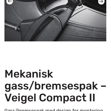
Mekanisk
gass/bremsespak –
Veigel Compact II
Gass/bremsespak med design for montering