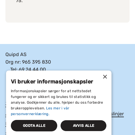
75.
Quipd AS
Org nr: 965 395 830
Tel: 69 24 44 00
×
E-post: post@quipd.no
Vi bruker informasjonskapsler
Facebook
Linkedin
Instagram
Informasjonskapsler sørger for at nettstedet
fungerer og er sikkert og brukes til statistikk og
analyse. Godkjenner du alle, hjelper du oss forbedre
Jobb hos oss
brukeropplevelsen.
Les mer i vår
Åpenhetsloven, Årsrapporter og etiske retningslinjer
personvernerklæring.
Informasjonskapsler og personvern
GODTA ALLE
AVVIS ALLE
Salgsvilkår