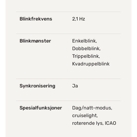
Blinkfrekvens
2,1 Hz
Blinkmønster
Enkelblink,
Dobbelblink,
Trippelblink,
Kvadruppelblink
Synkronisering
Ja
Spesialfunksjoner
Dag/natt-modus,
cruiselight,
roterende lys, ICAO