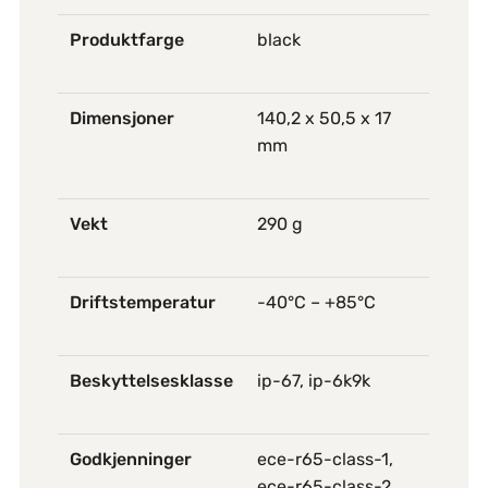
Produktfarge
black
Dimensjoner
140,2 x 50,5 x 17
mm
Vekt
290 g
Driftstemperatur
-40°C – +85°C
Beskyttelsesklasse
ip-67, ip-6k9k
Godkjenninger
ece-r65-class-1,
ece-r65-class-2,