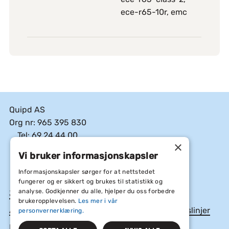
ece-r65-10r, emc
Quipd AS
Org nr: 965 395 830
Tel: 69 24 44 00
×
E-post: post@quipd.no
Vi bruker informasjonskapsler
Facebook
Linkedin
Instagram
Informasjonskapsler sørger for at nettstedet
fungerer og er sikkert og brukes til statistikk og
analyse. Godkjenner du alle, hjelper du oss forbedre
Jobb hos oss
brukeropplevelsen.
Les mer i vår
Åpenhetsloven, Årsrapporter og etiske retningslinjer
personvernerklæring.
Informasjonskapsler og personvern