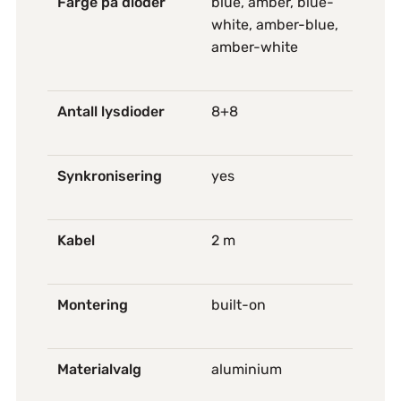
Farge på dioder
blue, amber, blue-
white, amber-blue,
amber-white
Antall lysdioder
8+8
Synkronisering
yes
Kabel
2 m
Montering
built-on
Materialvalg
aluminium