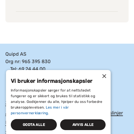
Quipd AS
Org nr: 965 395 830
Tel: 69 24 44 00
×
E-post: post@quipd.no
Vi bruker informasjonskapsler
Facebook
Linkedin
Instagram
Informasjonskapsler sørger for at nettstedet
fungerer og er sikkert og brukes til statistikk og
analyse. Godkjenner du alle, hjelper du oss forbedre
Jobb hos oss
brukeropplevelsen.
Les mer i vår
Åpenhetsloven, Årsrapporter og etiske retningslinjer
personvernerklæring.
Informasjonskapsler og personvern
GODTA ALLE
AVVIS ALLE
Salgsvilkår