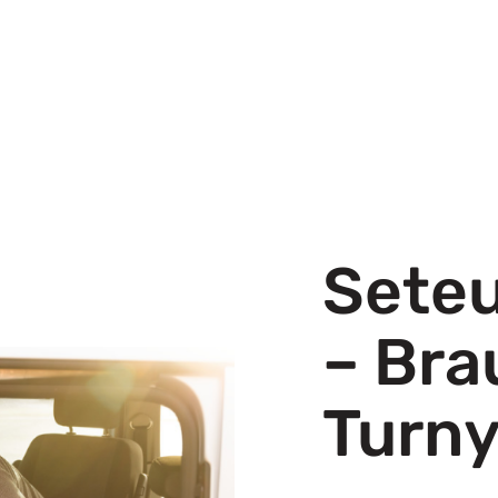
Seteu
– Bra
Turny