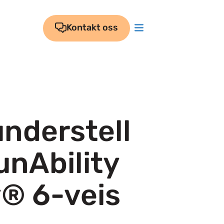
Kontakt oss
nderstell
unAbility
® 6-veis