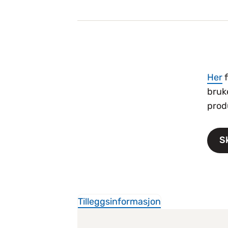
Her
f
bruk
prod
S
Tilleggsinformasjon