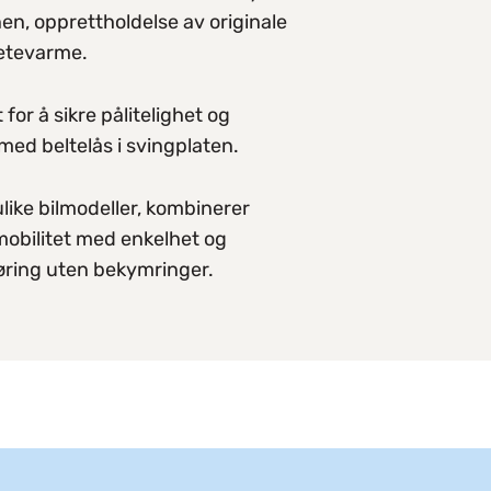
nen, opprettholdelse av originale
setevarme.
or å sikre pålitelighet og
med beltelås i svingplaten.
ulike bilmodeller, kombinerer
bilitet med enkelhet og
kjøring uten bekymringer.