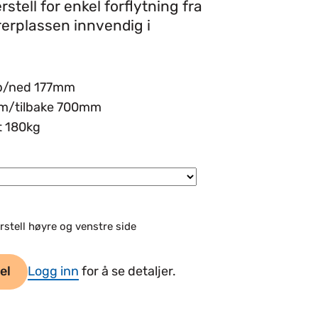
stell for enkel forflytning fra
ørerplassen innvendig i
p/ned 177mm
em/tilbake 700mm
t 180kg
stell høyre og venstre side
el
Logg inn
for å se detaljer.