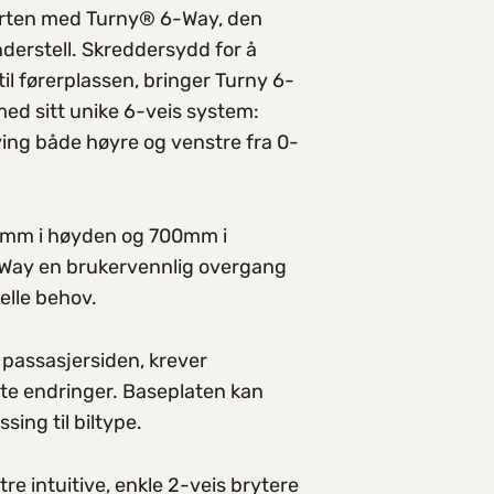
forten med Turny® 6-Way, den
derstell. Skreddersydd for å
 til førerplassen, bringer Turny 6-
med sitt unike 6-veis system:
sving både høyre og venstre fra 0-
77mm i høyden og 700mm i
Way en brukervennlig overgang
elle behov.
g passasjersiden, krever
te endringer. Baseplaten kan
sing til biltype.
e intuitive, enkle 2-veis brytere