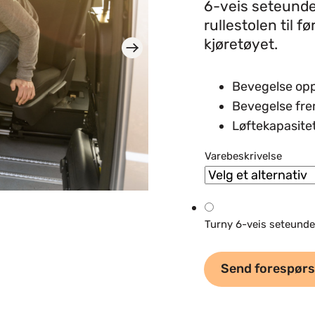
6-veis seteunder
rullestolen til f
kjøretøyet.
Bevegelse op
Bevegelse fr
Løftekapasite
Varebeskrivelse
Turny 6-veis seteunder
Send forespørs