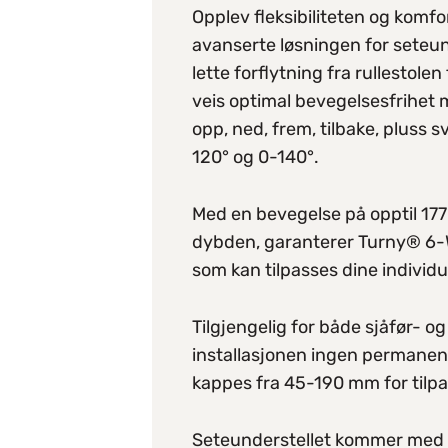
Opplev fleksibiliteten og kom
avanserte løsningen for
seteun
lette forflytning fra rullestolen
veis optimal bevegelsesfrihet 
opp, ned, frem, tilbake, pluss 
120° og 0-140°.
Med en bevegelse på opptil 1
dybden, garanterer Turny® 6-
som kan tilpasses dine individu
Tilgjengelig for både sjåfør- o
installasjonen ingen permanen
kappes fra 45-190 mm for tilpas
Seteunderstellet kommer med tr