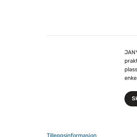
JANY
prakt
plas
enke
S
Tilleggsinformasjon