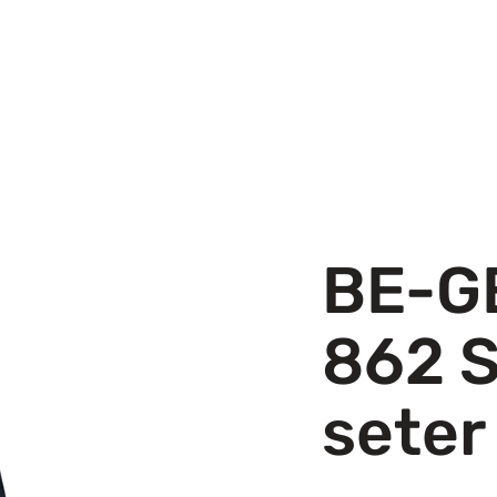
BE-G
862 S
seter