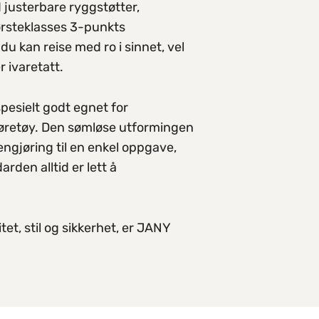
 justerbare ryggstøtter,
førsteklasses 3-punkts
 du kan reise med ro i sinnet, vel
 ivaretatt.
pesielt godt egnet for
øretøy. Den sømløse utformingen
engjøring til en enkel oppgave,
rden alltid er lett å
tet, stil og sikkerhet, er JANY