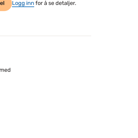
el
Logg inn
for å se detaljer.
g
y med