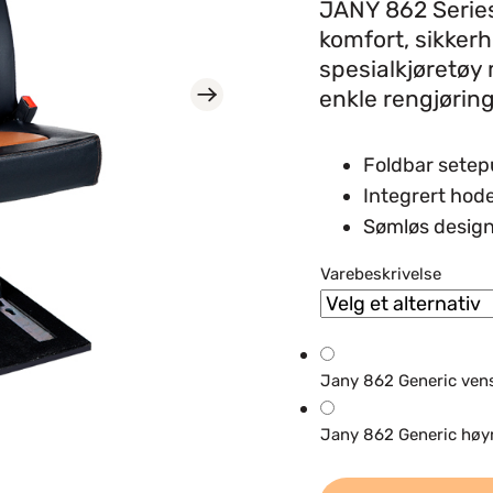
JANY 862 Series
komfort, sikkerhe
spesialkjøretøy 
enkle rengjøring
Foldbar setepu
Integrert hode
Sømløs design 
Varebeskrivelse
Jany 862 Generic vens
Jany 862 Generic høy