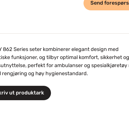
Send forespørs
 862 Series seter kombinerer elegant design med
iske funksjoner, og tilbyr optimal komfort, sikkerhet o
sutnyttelse, perfekt for ambulanser og spesialkjøretø
l rengjøring og høy hygienestandard.
kriv ut produktark