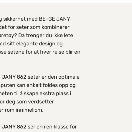
og sikkerhet med BE-GE JANY
edet for seter som kombinerer
øretøy? Da trenger du ikke lete
d sitt elegante design og
se setene for at hver reise blir en
 JANY 862 seter er den optimale
teputen kan enkelt foldes opp og
ten til å skape ekstra plass i
 for deg som verdsetter
mer rom innimellom.
r JANY 862 serien i en klasse for